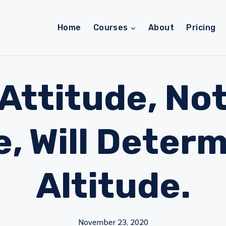
Home
Courses
About
Pricing
Attitude, No
, Will Deter
Altitude.
November 23, 2020