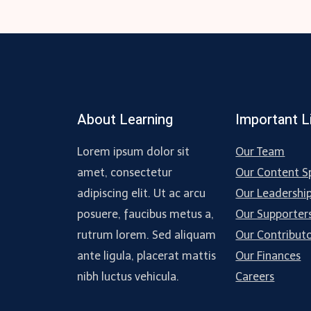
About Learning
Important L
Lorem ipsum dolor sit
Our Team
amet, consectetur
Our Content Sp
adipiscing elit. Ut ac arcu
Our Leadershi
posuere, faucibus metus a,
Our Supporter
rutrum lorem. Sed aliquam
Our Contribut
ante ligula, placerat mattis
Our Finances
nibh luctus vehicula.
Careers