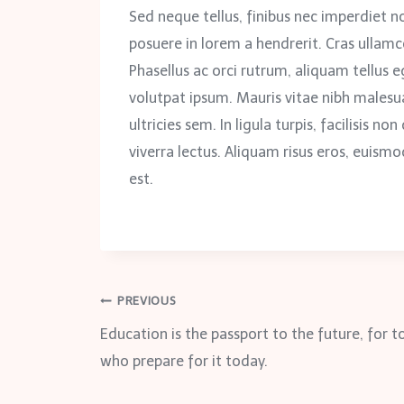
Sed neque tellus, finibus nec imperdiet no
posuere in lorem a hendrerit. Cras ullamc
Phasellus ac orci rutrum, aliquam tellus eg
volutpat ipsum. Mauris vitae nibh malesua
ultricies sem. In ligula turpis, facilisis n
viverra lectus. Aliquam risus eros, euismo
est.
Post
PREVIOUS
Education is the passport to the future, for
navigation
who prepare for it today.