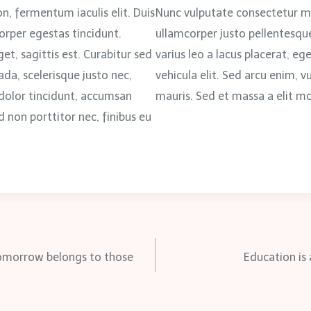
n, fermentum iaculis elit. Duis
Nunc vulputate consectetur m
orper egestas tincidunt.
ullamcorper justo pellentesque 
et, sagittis est. Curabitur sed
varius leo a lacus placerat, eg
da, scelerisque justo nec,
vehicula elit. Sed arcu enim, v
on dolor tincidunt, accumsan
mauris. Sed et massa a elit mo
d non porttitor nec, finibus eu
 tomorrow belongs to those
Education is