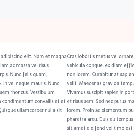
 adipiscing elit. Nam et magna
Cras lobortis metus vel ornare
tiam ac massa vel risus
vehicula congue, ex diam effic
rpis. Nunc felis quam,
non lorem. Curabitur at sapien 
o. In vel neque mauris. Nunc
velit. Maecenas gravida tempu
us sem rhoncus. Vestibulum
Vivamus suscipit sapien in port
ibh condimentum convallis et et
et risus sem. Sed nec purus m
 Quisque ullamcorper nulla sit
lorem. Proin ac elementum pur
pharetra arcu. Duis eu tempus
sit amet eleifend velit molesti